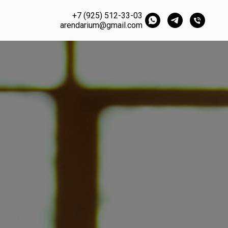
+7 (925) 512-33-03
gorodshatrov@yandex.ru
arendarium@gmail.com