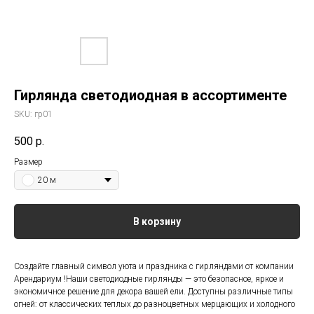
Гирлянда светодиодная в ассортименте
SKU:
гр01
500
р.
Размер
20 м
В корзину
Создайте главный символ уюта и праздника с гирляндами от компании
Арендариум !Наши светодиодные гирлянды — это безопасное, яркое и
экономичное решение для декора вашей ели. Доступны различные типы
огней: от классических теплых до разноцветных мерцающих и холодного