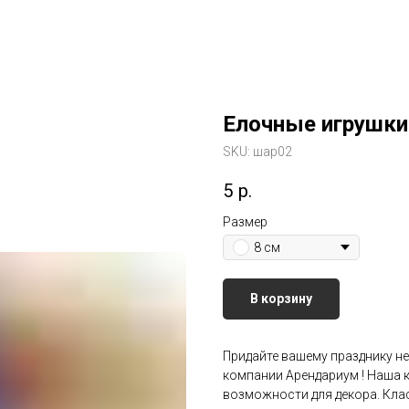
Елочные игрушки
SKU:
шар02
5
р.
Размер
8 см
В корзину
Придайте вашему празднику н
компании Арендариум ! Наша 
возможности для декора. Кла