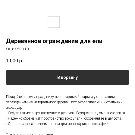
Деревянное ограждение для ели
SKU:
ё 500-10
1 000
р.
В корзину
Придайте вашему празднику неповторимый шарм и уют с нашим
ограждением из натурального дерева! Этот экологический и стильный
аксессуар:
· Создаст атмосферу настоящего русского Рождества и домашнего тепла.
· Надежно обозначит пространство вокруг ели, сохраняя ее в целости.
· Станет очаровательным фоном для новогодних фотографий.
Технические характеристики: