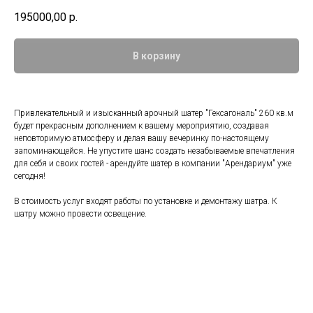
195000,00
р.
В корзину
Привлекательный и изысканный арочный шатер "Гексагональ" 260 кв.м
будет прекрасным дополнением к вашему мероприятию, создавая
неповторимую атмосферу и делая вашу вечеринку по-настоящему
запоминающейся. Не упустите шанс создать незабываемые впечатления
для себя и своих гостей - арендуйте шатер в компании "Арендариум" уже
сегодня!
В стоимость услуг входят работы по установке и демонтажу шатра. К
шатру можно провести освещение.