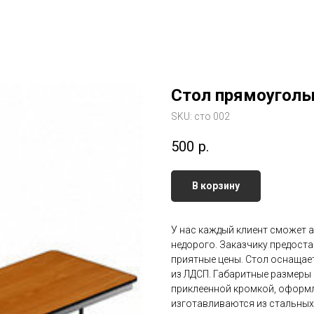
Стол прямоуголь
SKU:
сто 002
500
р.
В корзину
У нас каждый клиент сможет 
недорого. Заказчику предост
приятные цены. Стол оснащае
из ЛДСП. Габаритные размеры
приклеенной кромкой, оформле
изготавливаются из стальных