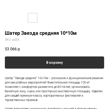
Шатер Звезда средняя 10*10м
SKU:
ш024
53 066
р.
В корзину
Шатер "Звезда средняя" 10×10м – роскошное и функциональное решение
для масштабных мероприятий! Вместительная площадь 100 м²
позволяет с комфортом разместить до 80 гостей, организовать
банкетную зону, сцену или просторную выставочную площадку. Идеален
для свадеб премиум-класса, корпоративных фестивалей и
торжественных приемов.
Шатер впечатляет уникальным дизайном с крышей в форме звезды,