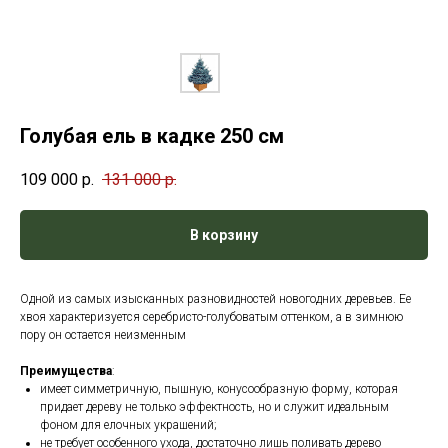
Голубая ель в кадке 250 см
109 000
р.
131 000
р.
В корзину
Одной из самых изысканных разновидностей новогодних деревьев. Ее
хвоя характеризуется серебристо-голубоватым оттенком, а в зимнюю
пору он остается неизменным
Преимущества
:
имеет симметричную, пышную, конусообразную форму, которая
придает дереву не только эффектность, но и служит идеальным
фоном для елочных украшений;
не требует особенного ухода, достаточно лишь поливать дерево