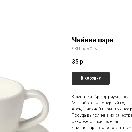
Чайная пара
SKU:
пос 005
35
р.
В корзину
Компания "Арендариум" предл
Мы работаем не первый год и
Аренда чайной пары - лучшее 
Посуда выполнена из качеств
разобьется при падении.
Чайная пара станет отличным