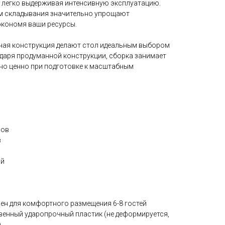
 легко выдерживая интенсивную эксплуатацию.
зм складывания значительно упрощают
экономя ваши ресурсы.
ная конструкция делают стол идеальным выбором
даря продуманной конструкции, сборка занимает
но ценно при подготовке к масштабным
нов
в
ий
лен для комфортного размещения 6-8 гостей
енный ударопрочный пластик (не деформируется,
.