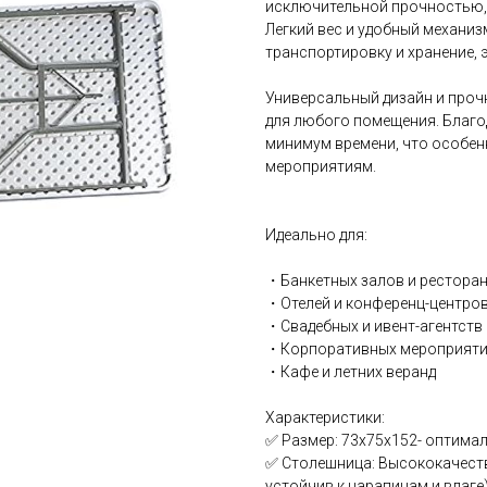
исключительной прочностью,
Легкий вес и удобный механи
транспортировку и хранение, 
Универсальный дизайн и проч
для любого помещения. Благо
минимум времени, что особен
мероприятиям.
Идеально для:
・Банкетных залов и рестора
・Отелей и конференц-центро
・Свадебных и ивент-агентств
・Корпоративных мероприят
・Кафе и летних веранд
Характеристики:
✅ Размер: 73х75х152- оптима
✅ Столешница: Высококачеств
устойчив к царапинам и влаге)