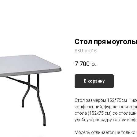
Стол прямоуголь
SKU:
ст016
7 700
р.
В корзину
Стол размером 152*75см – ид
конференций, фуршетов и ко
стола (152x75 см) со столешн
удобную рассадку гостей и э
Модель отличается не только