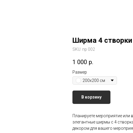
Ширма 4 створки
SKU:
пр 002
1 000
р.
Размер
200х200 см
В корзину
Планируете мероприятие или 
элегантные ширмы с 4 створк
декором для вашего мероприят