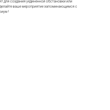
т для создания уединенной обстановки или
Сделайте ваше мероприятие запоминающимся с
иум !