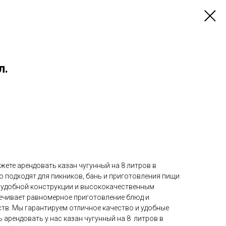
л.
ете арендовать казан чугунный на 8 литров в
 подходят для пикников, бань и приготовления пищи
я удобной конструкции и высококачественным
печивает равномерное приготовление блюд и
тв. Мы гарантируем отличное качество и удобные
 арендовать у нас казан чугунный на 8 литров в