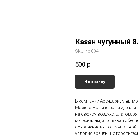
Казан чугунный 8
SKU:
пр 004
500
р.
В корзину
В компании Арендариум вы мож
Москве. Наши казаны идеально
на свежем воздухе. Благодар
материалам, этот казан обес
сохранение их полезных свойс
условия аренды. Поторопитесь